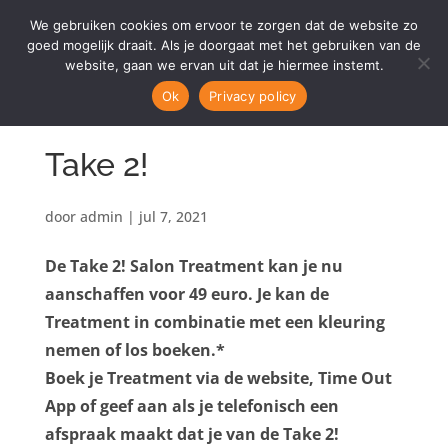
We gebruiken cookies om ervoor te zorgen dat de website zo
goed mogelijk draait. Als je doorgaat met het gebruiken van de
website, gaan we ervan uit dat je hiermee instemt.
Ok
Privacy policy
Take 2!
door
admin
|
jul 7, 2021
De Take 2! Salon Treatment kan je nu
aanschaffen voor 49 euro. Je kan de
Treatment in combinatie met een kleuring
nemen of los boeken.*
Boek je Treatment via de website, Time Out
App of geef aan als je telefonisch een
afspraak maakt dat je van de Take 2!