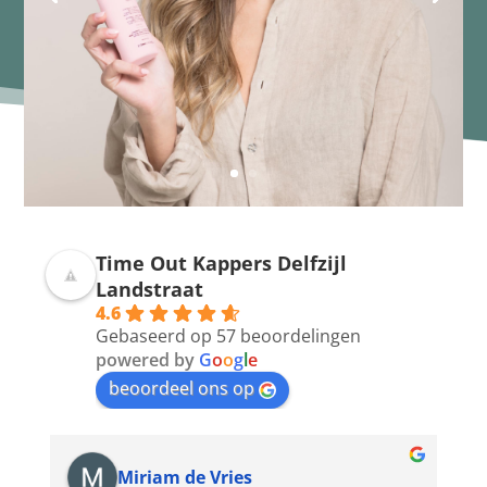
Time Out Kappers Delfzijl
Landstraat
4.6
Gebaseerd op 57 beoordelingen
powered by
G
o
o
g
l
e
beoordeel ons op
Miriam de Vries