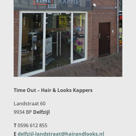
Time Out – Hair & Looks Kappers
Landstraat 60
9934 BP
Delfzijl
T
0596 612 855
E
delfzijl-landstraat@hairandlooks.nl