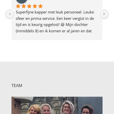
Superfijne kapper met leuk personeel. Leuke 
Ie
sfeer en prima service. Een keer vergist in de 
be
tijd en is keurig opgelost! 😃 Mijn dochter 
(inmiddels 8) en ik komen er al jaren en dat 
blijft ook zo.
TEAM